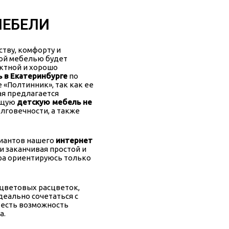
МЕБЕЛИ
ству, комфорту и
той мебелью будет
актной и хорошо
 в Екатеринбурге
по
«Полтинник», так как ее
ая предлагается
ящую
детскую мебель не
лговечности, а также
риантов нашего
интернет
 и заканчивая простой и
ра ориентируюсь только
цветовых расцветок,
деально сочетаться с
 есть возможность
а.